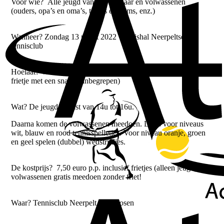
Voor wie? Alle jeugd van 4 tot 16 jaar en volwassenen
(ouders, opa’s en oma’s, tantes en ooms, enz.)
Wanneer? Zondag 13 maart 2022 Tennishal Neerpeltse
tennisclub
Hoelaat? Van 14 tot 17 uur, na afloop is er voor de kinderen een
frietje met een snack! (inbegrepen)
Wat? De jeugd tennist van 14u tot 16u.
Daarna komen de volwassenen meedoen. Dit is voor niveaus
wit, blauw en rood tennisspelletjes. Voor niveau oranje, groen
en geel spelen (dubbel) wedstrijdjes.
De kostprijs? 7,50 euro p.p. inclusief frietjes (alleen jeugd)
volwassenen gratis meedoen zonder friet!
Waar? Tennisclub Neerpelt De Roosen